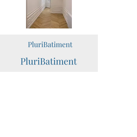
Vous accompagne dans tous vos projets de
rénovation ou de réhabilitation.
dans les Yvelines (78) ou en région
parisienne Hauts-de-Seine (92), Essonne
(91), etc.
Faites-nous confiance !
06.63.01.23.39