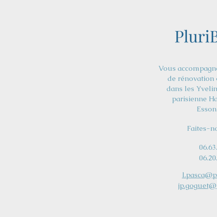
Vous accompagne 
de rénovation 
dans les Yveli
parisienne Ha
Essonn
Faites-n
06.63
06.20
l.pasca@pl
jp.goguet@p