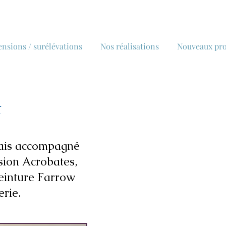
ensions / surélévations
Nos réalisations
Nouveaux pro
t
kais accompagné
sion Acrobates,
peinture Farrow
erie.