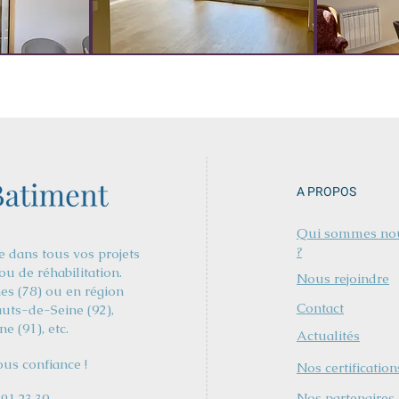
A PROPOS
Qui sommes no
?
dans tous vos projets
ou de réhabilitation.
Nous rejoindre
nes (78) ou en région
Contact
uts-de-Seine (92),
e (91), etc.
Actualités
ous confiance !
Nos certification
Nos partenaires
.01.23.39