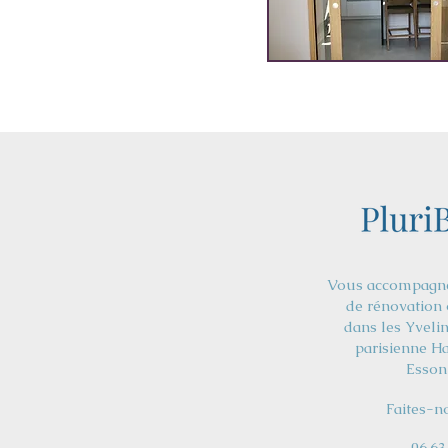
Vous accompagne 
de rénovation 
dans les Yveli
parisienne Ha
Essonn
Faites-n
06.63